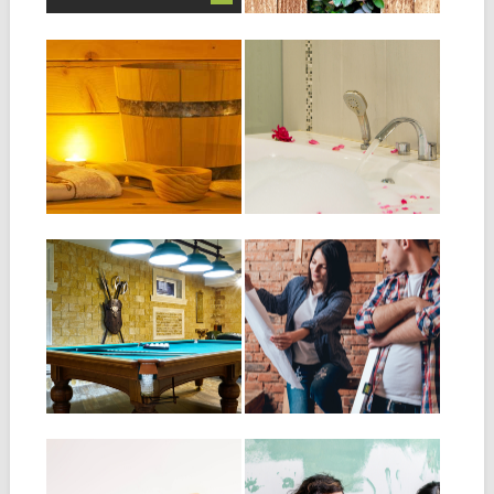
19.03.20
18.11.19
BYGGA EN BASTU
BYGG ETT
HEMMA
HEMMASPA
Att ha en bastu i hemmet är
Om ni på gång att renovera
något många drömmer om....
ert badrum så kanske ni...
▶
▶
23.10.19
13.05.19
TIPS OCH RÅD
UTMANINGAR VID
NÄR DU SKA
STORA
INREDA KÄLLARE
RENOVERINGSPR
OJEKT
En källare var tidigare en plats
som användes till förråd och...
Renovering täcker allt från att
tapetsera ett rum till att
▶
▶
bygga...
11.01.19
05.01.19
TVIST MED
HÅLLBARA