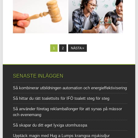
SÄLJAREN
PRODUKTER FÖR
DIN HÄLSA OCH
Det händer inte varje gång
EKONOMI
men tvister mellan köpare och
säljare...
När du renoverar och inreder
ett hem vill du inte gå...
▶
▶
1
2
NÄSTA »
SENASTE INLÄGGEN
Så kombinerar utbildningen automation och energieffektivisering
Så hittar du rätt toalettsits för IFÖ toalett steg för steg
Så använder företag reklamballonger för att synas på mässor
och evenemang
Så skapar du ditt eget lyxiga utomhusspa
Upptäck magin med Hug a Lumps kramgoa mjukisdjur