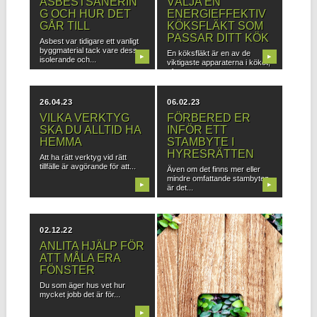
ASBESTSANERIN
VÄLJA EN
G OCH HUR DET
ENERGIEFFEKTIV
GÅR TILL
KÖKSFLÄKT SOM
PASSAR DITT KÖK
Asbest var tidigare ett vanligt
byggmaterial tack vare dess
En köksfläkt är en av de
▶
▶
isolerande och...
viktigaste apparaterna i köket,
eftersom...
26.04.23
06.02.23
VILKA VERKTYG
FÖRBERED ER
SKA DU ALLTID HA
INFÖR ETT
HEMMA
STAMBYTE I
HYRESRÄTTEN
Att ha rätt verktyg vid rätt
tillfälle är avgörande för att...
Även om det finns mer eller
mindre omfattande stambyten,
▶
▶
är det...
02.12.22
22.09.20
ANLITA HJÄLP FÖR
TÄNK PÅ
ATT MÅLA ERA
HÅLLBARHETEN
FÖNSTER
NÄR DU INREDER
OCH RENOVERAR
Du som äger hus vet hur
mycket jobb det är för...
Hållbarhet blir en allt viktigare
fråga idag och vi ser en...
▶
▶