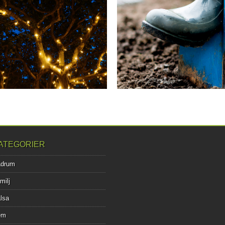
05.12.19
15.07.19
LYS UPP DIN TRÄDGÅRD
STÖRRE
TRÄDGÅRDSPROJEKT
Det kan vara främst på hösten som man
ATT TACKLA
vill lysa upp...
Alla husägare behöver emellanåt vända
blicken utåt och se om trädgården...
▶
▶
ATEGORIER
adrum
milj
lsa
em