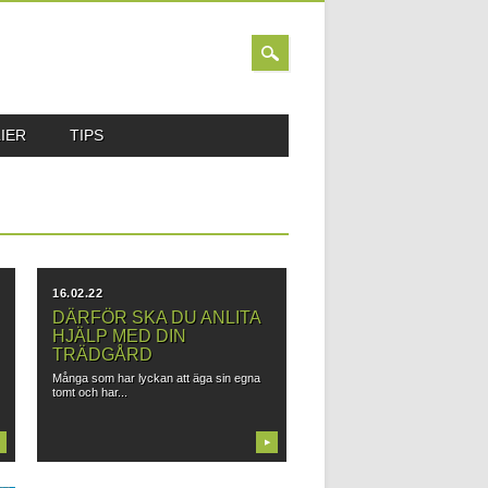
IER
TIPS
16.02.22
DÄRFÖR SKA DU ANLITA
HJÄLP MED DIN
TRÄDGÅRD
Många som har lyckan att äga sin egna
tomt och har...
▶