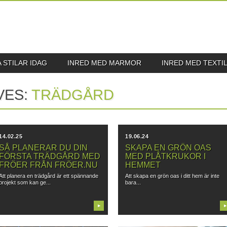
 STILAR IDAG
INRED MED MARMOR
INRED MED TEXTIL
VES:
TRÄDGÅRD
14.02.25
19.06.24
SÅ PLANERAR DU DIN
SKAPA EN GRÖN OAS
FÖRSTA TRÄDGÅRD MED
MED PLÅTKRUKOR I
FRÖER FRÅN FRÖER.NU
HEMMET
Att planera en trädgård är ett spännande
Att skapa en grön oas i ditt hem är inte
projekt som kan ge...
bara...
▶
▶