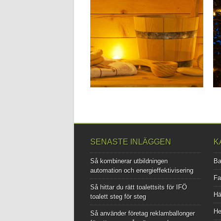
19.03.20
BYGGA EN BASTU
HEMMA
Att ha en bastu i hemmet är något många
drömmer om....
▶
SENASTE INLÄGGEN
K
Så kombinerar utbildningen
B
automation och energieffektivisering
Fa
Så hittar du rätt toalettsits för IFÖ
Hä
toalett steg för steg
H
Så använder företag reklamballonger